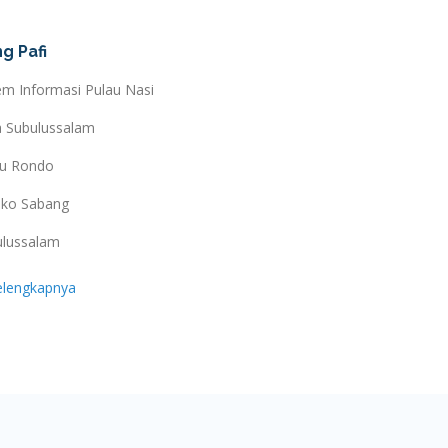
g Pafi
em Informasi Pulau Nasi
a Subulussalam
au Rondo
ko Sabang
ulussalam
elengkapnya