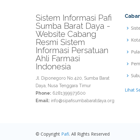
Sistem Informasi Pafi
Caban
Sumba Barat Daya -
Sist
Website Cabang
Kot
Resmi Sistem
Informasi Persatuan
Pul
Ahli Farmasi
Pem
Indonesia
Sub
Jl. Diponegoro No.420, Sumba Barat
Daya, Nusa Tenggara Timur
Lihat S
Phone:
6281399973600
Email:
info@sipafisumbabaratdaya.org
© Copyright
Pafi
. All Rights Reserved